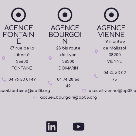
AGENCE
AGENCE
AGENCE
FONTAIN
BOURGOI
VIENNE
E
N
19 montée
37 rue de la
28 bis route
de Malissol
Liberté
de Lyon
38200
38600
38300
VIENNE
FONTAINE
DOMARIN
04 74 53 02
04 76 53 01 49
04 74 28 66
75
49
cueil.fontaine@op38.org
accueil.vienne@op38.
accueil.bourgoin@op38.org