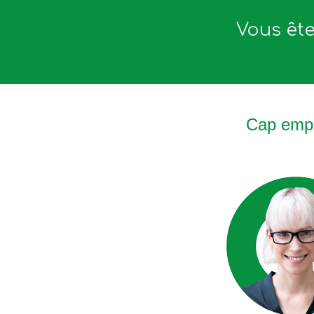
Vous ête
Cap empl