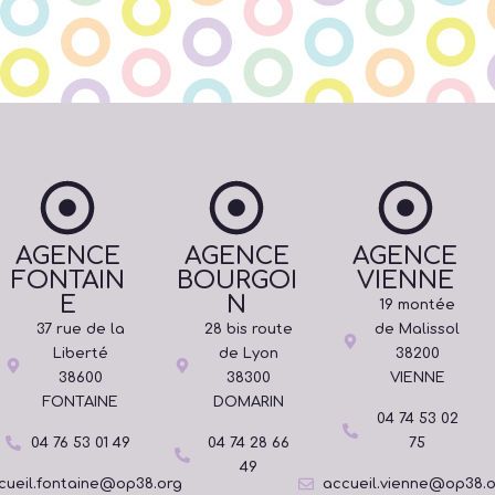
AGENCE
AGENCE
AGENCE
FONTAIN
BOURGOI
VIENNE
E
N
19 montée
37 rue de la
28 bis route
de Malissol
Liberté
de Lyon
38200
38600
38300
VIENNE
FONTAINE
DOMARIN
04 74 53 02
04 76 53 01 49
04 74 28 66
75
49
cueil.fontaine@op38.org
accueil.vienne@op38.